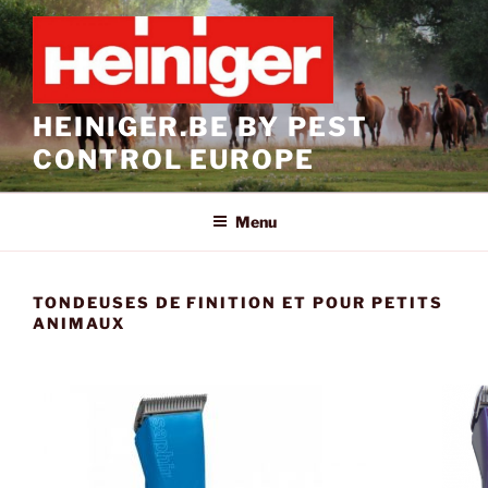
Aller
au
contenu
principal
HEINIGER.BE BY PEST
CONTROL EUROPE
Menu
TONDEUSES DE FINITION ET POUR PETITS
ANIMAUX